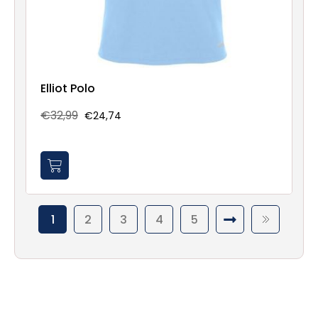
Elliot Polo
€32,99
€24,74
1
2
3
4
5