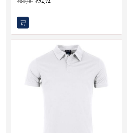
€32,99
€24,74