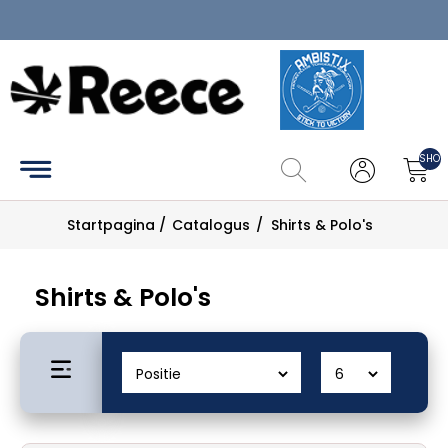
Home
Clubkledij
SHOP
Catalogus
Startpagina
/
Catalogus
/
Shirts & Polo's
Maattabel
Zoek
Shirts & Polo's
Mijn
account
Contact